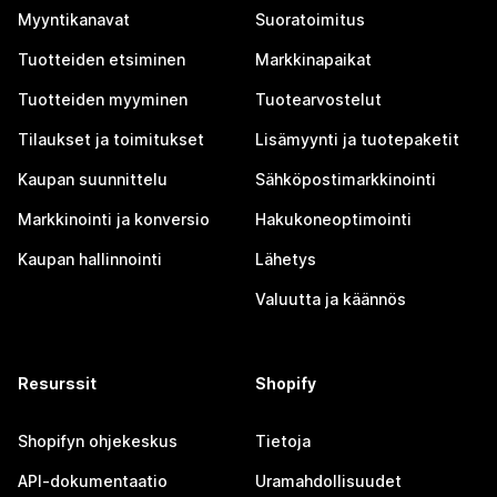
Myyntikanavat
Suoratoimitus
Tuotteiden etsiminen
Markkinapaikat
Tuotteiden myyminen
Tuotearvostelut
Tilaukset ja toimitukset
Lisämyynti ja tuotepaketit
Kaupan suunnittelu
Sähköpostimarkkinointi
Markkinointi ja konversio
Hakukoneoptimointi
Kaupan hallinnointi
Lähetys
Valuutta ja käännös
Resurssit
Shopify
Shopifyn ohjekeskus
Tietoja
API-dokumentaatio
Uramahdollisuudet