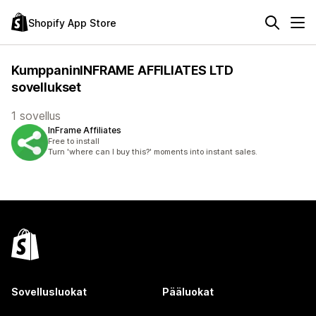
Shopify App Store
KumppaninINFRAME AFFILIATES LTD
sovellukset
1 sovellus
InFrame Affiliates
Free to install
Turn 'where can I buy this?' moments into instant sales.
Sovellusluokat
Pääluokat