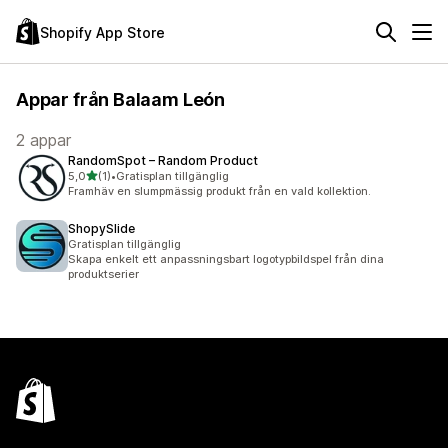
Shopify App Store
Appar från Balaam León
2 appar
RandomSpot – Random Product
av 5 stjärnor
5,0
(1)
•
Gratisplan tillgänglig
1 recensioner totalt
Framhäv en slumpmässig produkt från en vald kollektion.
ShopySlide
Gratisplan tillgänglig
Skapa enkelt ett anpassningsbart logotypbildspel från dina
produktserier