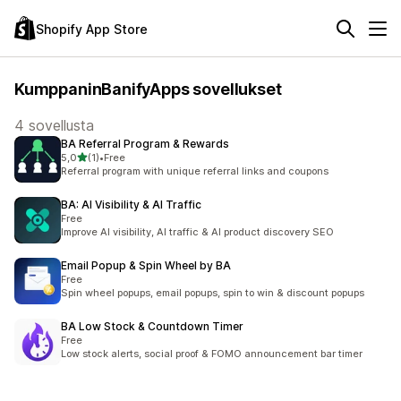
Shopify App Store
KumppaninBanifyApps sovellukset
4 sovellusta
BA Referral Program & Rewards
/ 5 tähteä
5,0
(1)
•
Free
1 arvostelua yhteensä
Referral program with unique referral links and coupons
BA: AI Visibility & AI Traffic
Free
Improve AI visibility, AI traffic & AI product discovery SEO
Email Popup & Spin Wheel by BA
Free
Spin wheel popups, email popups, spin to win & discount popups
BA Low Stock & Countdown Timer
Free
Low stock alerts, social proof & FOMO announcement bar timer