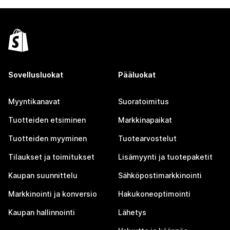
Sovellusluokat
Pääluokat
Myyntikanavat
Suoratoimitus
Tuotteiden etsiminen
Markkinapaikat
Tuotteiden myyminen
Tuotearvostelut
Tilaukset ja toimitukset
Lisämyynti ja tuotepaketit
Kaupan suunnittelu
Sähköpostimarkkinointi
Markkinointi ja konversio
Hakukoneoptimointi
Kaupan hallinnointi
Lähetys