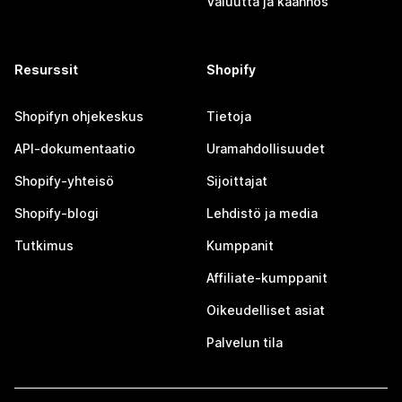
Valuutta ja käännös
Resurssit
Shopify
Shopifyn ohjekeskus
Tietoja
API-dokumentaatio
Uramahdollisuudet
Shopify-yhteisö
Sijoittajat
Shopify-blogi
Lehdistö ja media
Tutkimus
Kumppanit
Affiliate-kumppanit
Oikeudelliset asiat
Palvelun tila