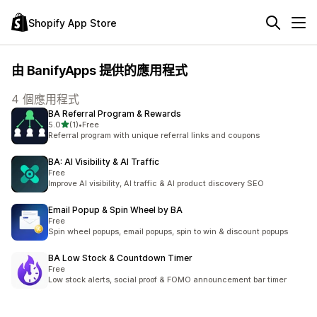
Shopify App Store
由 BanifyApps 提供的應用程式
4 個應用程式
BA Referral Program & Rewards
滿分 5 顆星
5.0
(1)
•
Free
共有 1 則評價
Referral program with unique referral links and coupons
BA: AI Visibility & AI Traffic
Free
Improve AI visibility, AI traffic & AI product discovery SEO
Email Popup & Spin Wheel by BA
Free
Spin wheel popups, email popups, spin to win & discount popups
BA Low Stock & Countdown Timer
Free
Low stock alerts, social proof & FOMO announcement bar timer