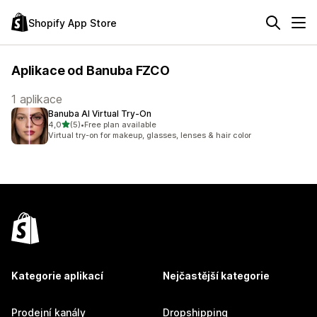
Shopify App Store
Aplikace od Banuba FZCO
1 aplikace
Banuba AI Virtual Try‑On
z 5 hvězd
4,0
(5)
•
Free plan available
Celkový počet recenzí: 5
Virtual try-on for makeup, glasses, lenses & hair color
Kategorie aplikací
Nejčastější kategorie
Prodejní kanály
Dropshipping