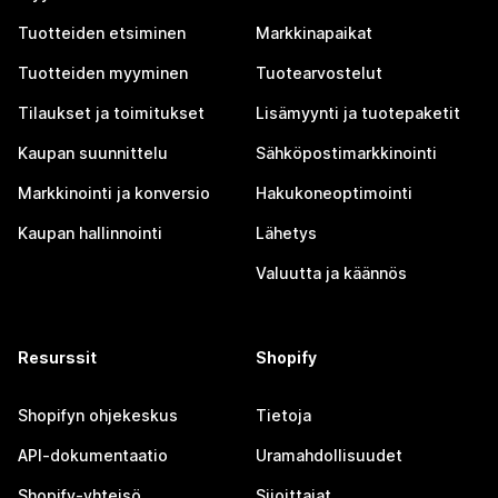
Tuotteiden etsiminen
Markkinapaikat
Tuotteiden myyminen
Tuotearvostelut
Tilaukset ja toimitukset
Lisämyynti ja tuotepaketit
Kaupan suunnittelu
Sähköpostimarkkinointi
Markkinointi ja konversio
Hakukoneoptimointi
Kaupan hallinnointi
Lähetys
Valuutta ja käännös
Resurssit
Shopify
Shopifyn ohjekeskus
Tietoja
API-dokumentaatio
Uramahdollisuudet
Shopify-yhteisö
Sijoittajat