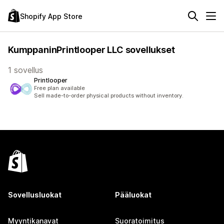
Shopify App Store
KumppaninPrintlooper LLC sovellukset
1 sovellus
Printlooper
Free plan available
Sell made-to-order physical products without inventory.
Sovellusluokat
Pääluokat
Myyntikanavat
Suoratoimitus