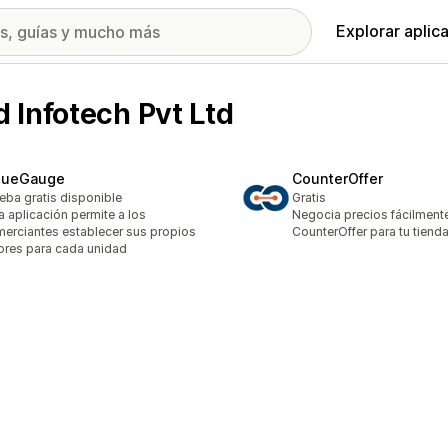
Explorar aplic
 Infotech Pvt Ltd
lueGauge
CounterOffer
eba gratis disponible
Gratis
a aplicación permite a los
Negocia precios fácilment
erciantes establecer sus propios
CounterOffer para tu tienda
ores para cada unidad