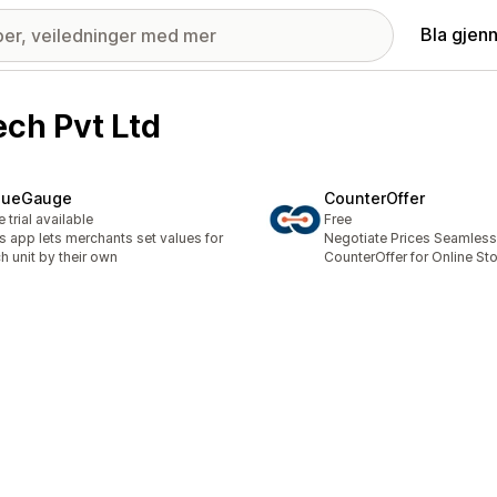
Bla gjen
ech Pvt Ltd
lueGauge
CounterOffer
e trial available
Free
s app lets merchants set values for
Negotiate Prices Seamless
h unit by their own
CounterOffer for Online St