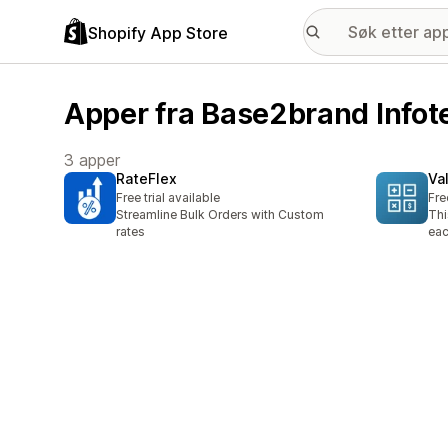
Shopify App Store
Apper fra Base2brand Infot
3 apper
RateFlex
Va
Free trial available
Fre
Streamline Bulk Orders with Custom
Thi
rates
eac