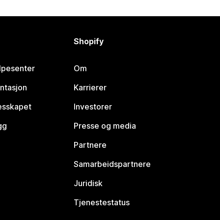
Shopify
lpesenter
Om
ntasjon
Karrierer
lesskapet
Investorer
gg
Presse og media
Partnere
Samarbeidspartnere
Juridisk
Tjenestestatus