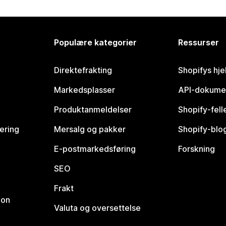
Populære kategorier
Ressurser
Direktefrakting
Shopifys hje
Markedsplasser
API-dokume
Produktanmeldelser
Shopify-fel
vering
Mersalg og pakker
Shopify-blo
E-postmarkedsføring
Forskning
SEO
Frakt
jon
Valuta og oversettelse