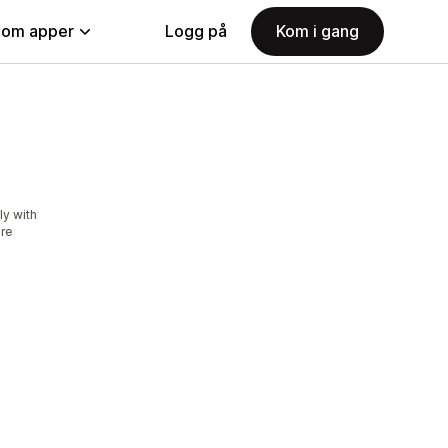
nom apper
Logg på
Kom i gang
ly with
ore