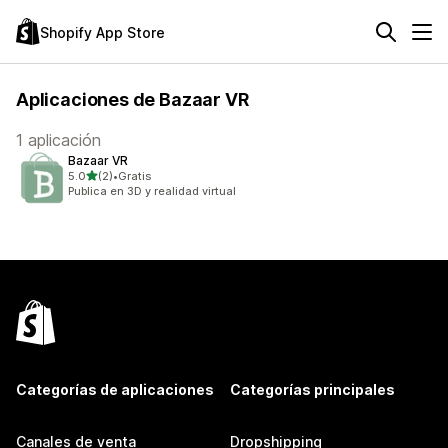
Shopify App Store
Aplicaciones de Bazaar VR
1 aplicación
Bazaar VR
de 5 estrellas
5.0
(2)
•
Gratis
2 reseñas en total
Publica en 3D y realidad virtual
Categorías de aplicaciones
Categorías principales
Canales de venta
Dropshipping