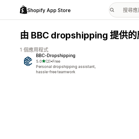
Shopify App Store
由 BBC dropshipping 提
1 個應用程式
BBC‑Dropshipping
滿分 5 顆星
5.0
(2)
•
Free
共有 2 則評價
Personal dropshipping assistant,
hassle-free teamwork