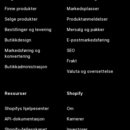
Finne produkter
Markedsplasser
Selge produkter
Produktanmeldelser
Bestillinger og levering
Mersalg og pakker
Butikkdesign
E-postmarkedsføring
Markedsføring og
SEO
konvertering
Frakt
Butikkadministrasjon
Valuta og oversettelse
Ressurser
Shopify
Shopifys hjelpesenter
Om
API-dokumentasjon
Karrierer
Shopify-fellesskapet
Investorer