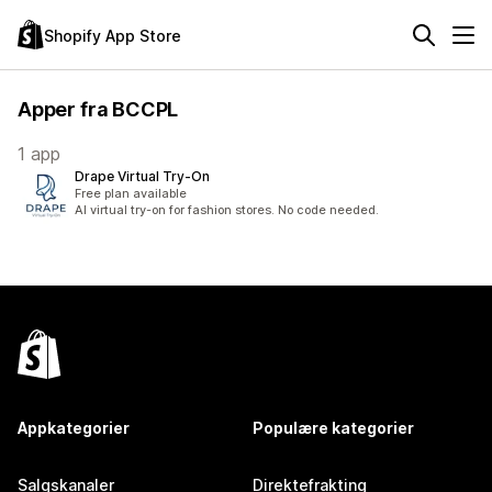
Shopify App Store
Apper fra BCCPL
1 app
Drape Virtual Try‑On
Free plan available
AI virtual try-on for fashion stores. No code needed.
Appkategorier
Populære kategorier
Salgskanaler
Direktefrakting