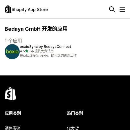
Shopify App Store
Bedaya GmbH 开发的应用
1 个应用
bexioSync by BedayaConnect
星（满分 5 星）
4.5
(8)
•
提供免费试用
总共 8 条评论
将商店连接至 bexio，简化您的管理工作
应用类别
热门类别
销售渠道
代发货