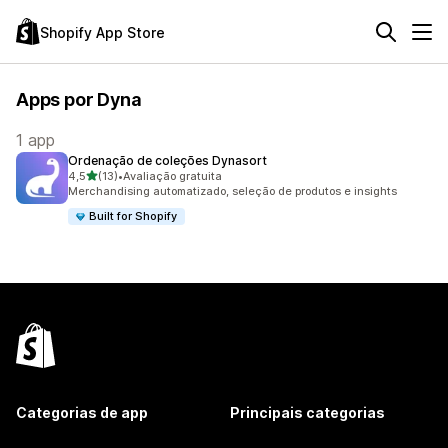
Shopify App Store
Apps por Dyna
1 app
Ordenação de coleções Dynasort
de 5 estrelas
4,5
(13)
•
Avaliação gratuita
13 avaliações ao todo
Merchandising automatizado, seleção de produtos e insights
Built for Shopify
Categorias de app
Principais categorias