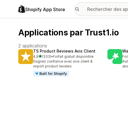
Shopify App Store
Applications par Trust1.io
2 applications
TS Product Reviews Avis Client
Wa
étoile(s) sur 5
4,9
(333)
•
Forfait gratuit disponible
For
333 avis au total
Gagnez confiance avec avis client &
Aut
import product reviews
aba
Built for Shopify