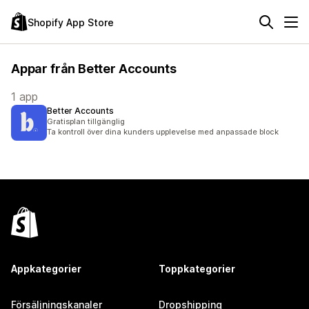
Shopify App Store
Appar från Better Accounts
1 app
Better Accounts
Gratisplan tillgänglig
Ta kontroll över dina kunders upplevelse med anpassade block
Appkategorier
Toppkategorier
Försäljningskanaler
Dropshipping