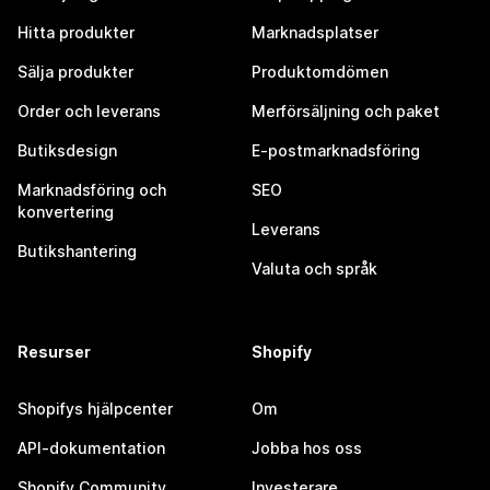
Hitta produkter
Marknadsplatser
Sälja produkter
Produktomdömen
Order och leverans
Merförsäljning och paket
Butiksdesign
E-postmarknadsföring
Marknadsföring och
SEO
konvertering
Leverans
Butikshantering
Valuta och språk
Resurser
Shopify
Shopifys hjälpcenter
Om
API-dokumentation
Jobba hos oss
Shopify Community
Investerare