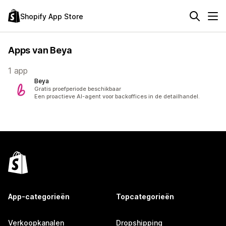
Shopify App Store
Apps van Beya
1 app
Beya
Gratis proefperiode beschikbaar
Een proactieve AI-agent voor backoffices in de detailhandel.
App-categorieën
Topcategorieën
Verkoopkanalen
Dropshipping