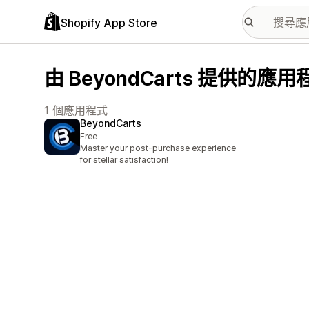
Shopify App Store
由 BeyondCarts 提供的應用
1 個應用程式
BeyondCarts
Free
Master your post-purchase experience
for stellar satisfaction!