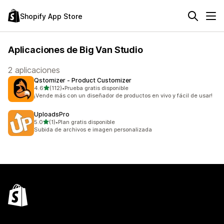
Shopify App Store
Aplicaciones de Big Van Studio
2 aplicaciones
Qstomizer ‑ Product Customizer
de 5 estrellas
4.6
(112)
•
Prueba gratis disponible
112 reseñas en total
¡Vende más con un diseñador de productos en vivo y fácil de usar!
UploadsPro
de 5 estrellas
5.0
(1)
•
Plan gratis disponible
1 reseñas en total
Subida de archivos e imagen personalizada