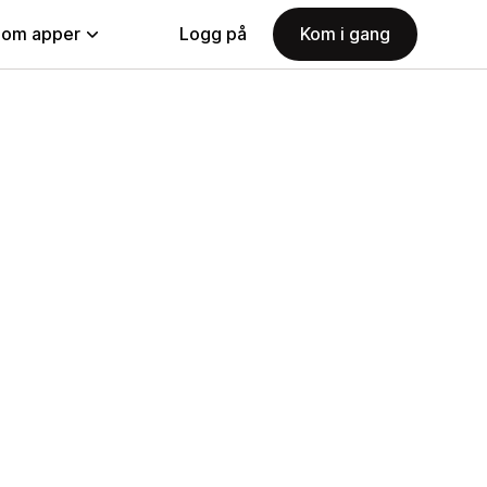
nom apper
Logg på
Kom i gang