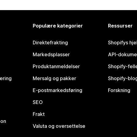
Populære kategorier
Ressurser
Direktefrakting
Shopifys hje
Markedsplasser
API-dokume
Produktanmeldelser
Shopify-fel
vering
Mersalg og pakker
Shopify-blo
E-postmarkedsføring
Forskning
SEO
Frakt
jon
Valuta og oversettelse