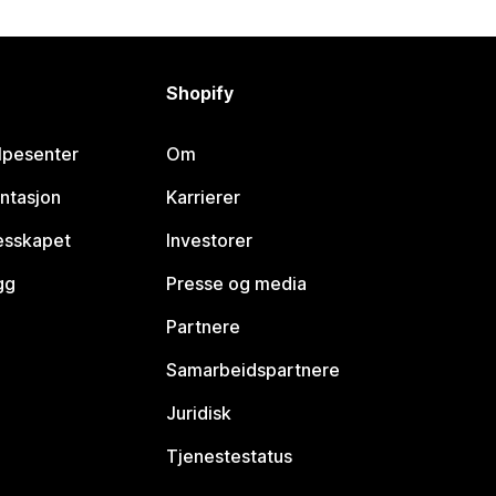
Shopify
lpesenter
Om
ntasjon
Karrierer
lesskapet
Investorer
gg
Presse og media
Partnere
Samarbeidspartnere
Juridisk
Tjenestestatus