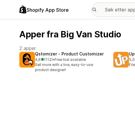
Shopify App Store
Apper fra Big Van Studio
2 apper
Qstomizer ‑ Product Customizer
Up
av 5 stjerner
4,6
(112)
•
Free trial available
5,0
Totalt 112 omtaler
Tot
Sell more with a live, easy-to-use
Fil
product designer!