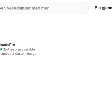
Bla gjen
loadsPro
av 5 stjerner
(1)
•
Free plan available
alt 1 omtaler
e Upload & Custom Image