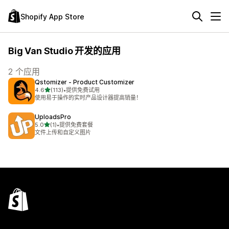
Shopify App Store
Big Van Studio 开发的应用
2 个应用
Qstomizer ‑ Product Customizer
星（满分 5 星）
4.6
(113)
•
提供免费试用
总共 113 条评论
使用易于操作的实时产品设计器提高销量！
UploadsPro
星（满分 5 星）
5.0
(1)
•
提供免费套餐
总共 1 条评论
文件上传和自定义图片