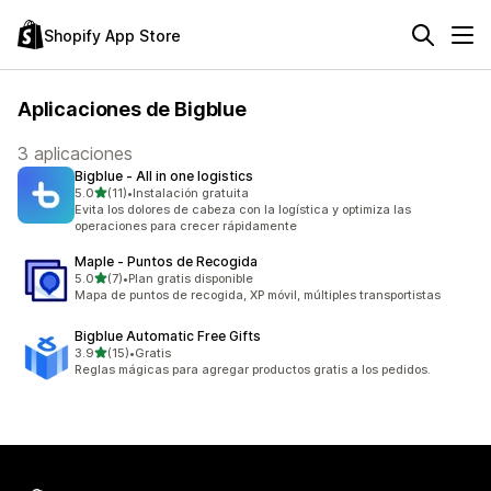
Shopify App Store
Aplicaciones de Bigblue
3 aplicaciones
Bigblue ‑ All in one logistics
de 5 estrellas
5.0
(11)
•
Instalación gratuita
11 reseñas en total
Evita los dolores de cabeza con la logística y optimiza las
operaciones para crecer rápidamente
Maple ‑ Puntos de Recogida
de 5 estrellas
5.0
(7)
•
Plan gratis disponible
7 reseñas en total
Mapa de puntos de recogida, XP móvil, múltiples transportistas
Bigblue Automatic Free Gifts
de 5 estrellas
3.9
(15)
•
Gratis
15 reseñas en total
Reglas mágicas para agregar productos gratis a los pedidos.