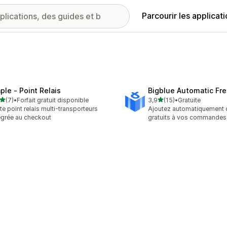
Parcourir les applicat
ple ‑ Point Relais
Bigblue Automatic Fre
étoile(s) sur 5
étoile(s) sur 5
(7)
•
Forfait gratuit disponible
3,9
(15)
•
Gratuite
vis au total
15 avis au total
te point relais multi-transporteurs
Ajoutez automatiquement 
égrée au checkout
gratuits à vos commandes