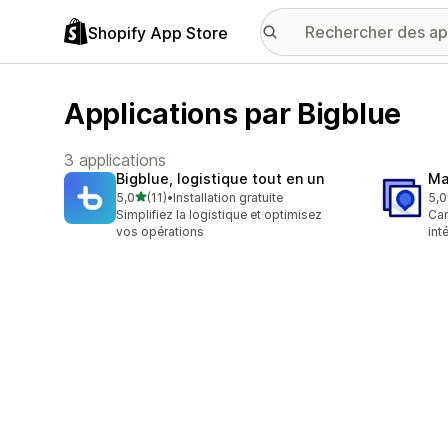
Shopify App Store
Applications par Bigblue
3 applications
Bigblue, logistique tout en un
Ma
étoile(s) sur 5
5,0
(11)
•
Installation gratuite
5,0
11 avis au total
7 a
Simplifiez la logistique et optimisez
Car
vos opérations
int