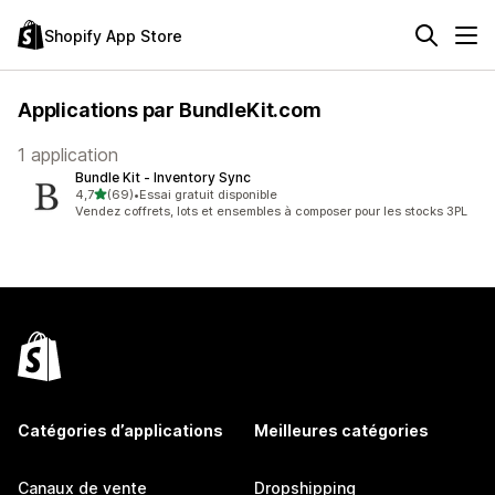
Shopify App Store
Applications par BundleKit.com
1 application
Bundle Kit ‑ Inventory Sync
étoile(s) sur 5
4,7
(69)
•
Essai gratuit disponible
69 avis au total
Vendez coffrets, lots et ensembles à composer pour les stocks 3PL
Catégories d’applications
Meilleures catégories
Canaux de vente
Dropshipping