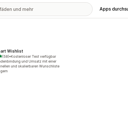
Apps durchs
art Wishlist
von 5 Sternen
(58)
•
Kostenloser Test verfügbar
Rezensionen insgesamt
denbindung und Umsatz mit einer
nellen und skalierbaren Wunschliste
igern