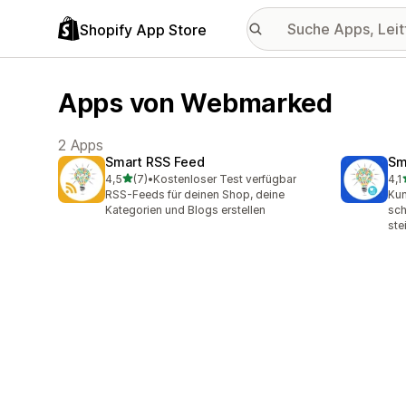
Shopify App Store
Apps von Webmarked
2 Apps
Smart RSS Feed
Sm
von 5 Sternen
4,5
(7)
•
Kostenloser Test verfügbar
4,1
7 Rezensionen insgesamt
58 
RSS-Feeds für deinen Shop, deine
Kun
Kategorien und Blogs erstellen
sch
ste