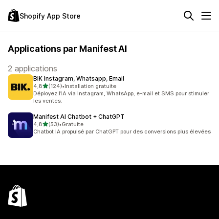
Shopify App Store
Applications par Manifest AI
2 applications
BIK Instagram, Whatsapp, Email
étoile(s) sur 5
4,8
(124)
•
Installation gratuite
124 avis au total
Déployez l’IA via Instagram, WhatsApp, e-mail et SMS pour stimuler
les ventes.
Manifest AI Chatbot + ChatGPT
étoile(s) sur 5
4,8
(53)
•
Gratuite
53 avis au total
Chatbot IA propulsé par ChatGPT pour des conversions plus élevées