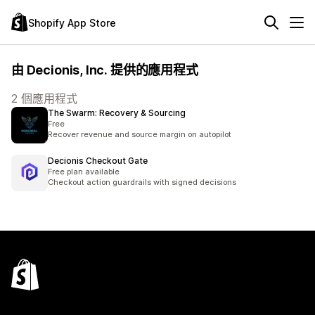
Shopify App Store
由 Decionis, Inc. 提供的應用程式
2 個應用程式
The Swarm: Recovery & Sourcing
Free
Recover revenue and source margin on autopilot
Decionis Checkout Gate
Free plan available
Checkout action guardrails with signed decisions