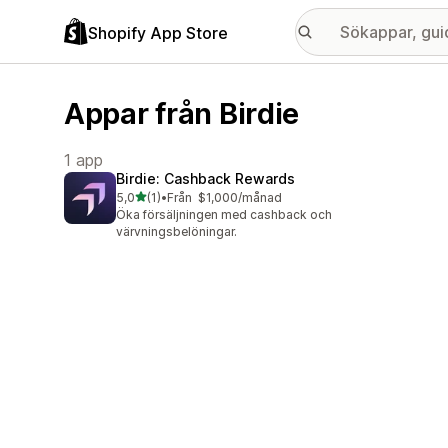
Shopify App Store
Appar från Birdie
1 app
Birdie: Cashback Rewards
av 5 stjärnor
5,0
(1)
•
Från $1,000/månad
1 recensioner totalt
Öka försäljningen med cashback och
värvningsbelöningar.