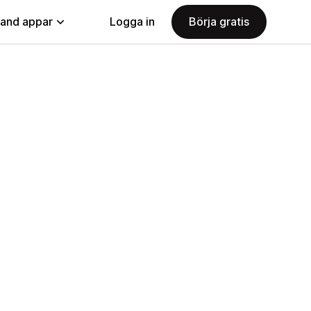
land appar
Logga in
Börja gratis