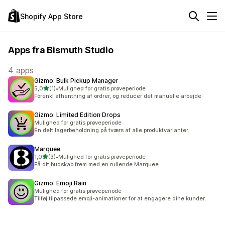
Shopify App Store
Apps fra Bismuth Studio
4 apps
Gizmo: Bulk Pickup Manager
ud af 5 stjerner
5,0
(1)
•
Mulighed for gratis prøveperiode
1 anmeldelser i alt
Forenkl afhentning af ordrer, og reducer det manuelle arbejde
Gizmo: Limited Edition Drops
Mulighed for gratis prøveperiode
Én delt lagerbeholdning på tværs af alle produktvarianter.
Marquee
ud af 5 stjerner
1,0
(3)
•
Mulighed for gratis prøveperiode
3 anmeldelser i alt
Få dit budskab frem med en rullende Marquee
Gizmo: Emoji Rain
Mulighed for gratis prøveperiode
Tilføj tilpassede emoji-animationer for at engagere dine kunder.