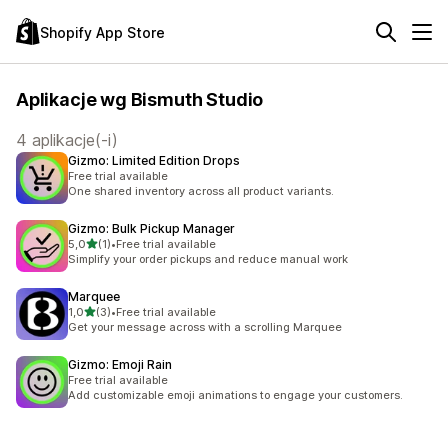
Shopify App Store
Aplikacje wg Bismuth Studio
4 aplikacje(-i)
Gizmo: Limited Edition Drops
Free trial available
One shared inventory across all product variants.
Gizmo: Bulk Pickup Manager
na 5 gwiazdek
5,0
(1)
•
Free trial available
Łączna liczba recenzji: 1
Simplify your order pickups and reduce manual work
Marquee
na 5 gwiazdek
1,0
(3)
•
Free trial available
Łączna liczba recenzji: 3
Get your message across with a scrolling Marquee
Gizmo: Emoji Rain
Free trial available
Add customizable emoji animations to engage your customers.