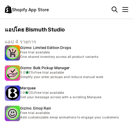
Shopify App Store
แอปโดย Bismuth Studio
แอป 4 รายการ
Gizmo: Limited Edition Drops
Free trial available
One shared inventory across all product variants.
Gizmo: Bulk Pickup Manager
เต็ม 5 ดาว
5.0
(1)
•
Free trial available
ทั้งหมด 1 รีวิว
Simplify your order pickups and reduce manual work
Marquee
เต็ม 5 ดาว
1.0
(3)
•
Free trial available
ทั้งหมด 3 รีวิว
Get your message across with a scrolling Marquee
Gizmo: Emoji Rain
Free trial available
Add customizable emoji animations to engage your customers.