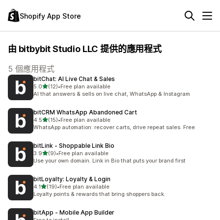
Shopify App Store
由 bitbybit Studio LLC 提供的應用程式
5 個應用程式
bitChat: AI Live Chat & Sales
滿分 5 顆星
5.0
(12)
•
Free plan available
共有 12 則評價
AI that answers & sells on live chat, WhatsApp & Instagram
bitCRM WhatsApp Abandoned Cart
滿分 5 顆星
4.5
(15)
•
Free plan available
共有 15 則評價
WhatsApp automation: recover carts, drive repeat sales. Free
bitLink ‑ Shoppable Link Bio
滿分 5 顆星
3.9
(9)
•
Free plan available
共有 9 則評價
Use your own domain. Link in Bio that puts your brand first
bitLoyalty: Loyalty & Login
滿分 5 顆星
4.1
(19)
•
Free plan available
共有 19 則評價
Loyalty points & rewards that bring shoppers back.
bitApp ‑ Mobile App Builder