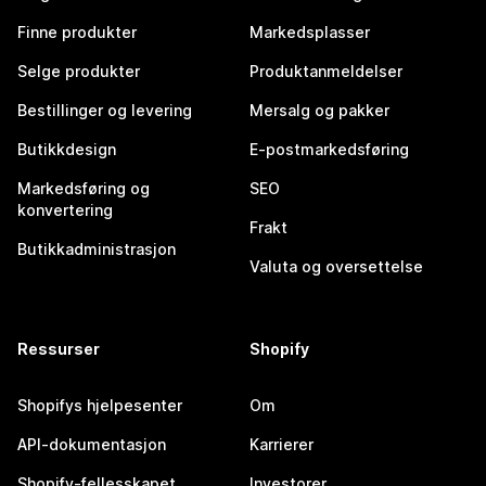
Finne produkter
Markedsplasser
Selge produkter
Produktanmeldelser
Bestillinger og levering
Mersalg og pakker
Butikkdesign
E-postmarkedsføring
Markedsføring og
SEO
konvertering
Frakt
Butikkadministrasjon
Valuta og oversettelse
Ressurser
Shopify
Shopifys hjelpesenter
Om
API-dokumentasjon
Karrierer
Shopify-fellesskapet
Investorer