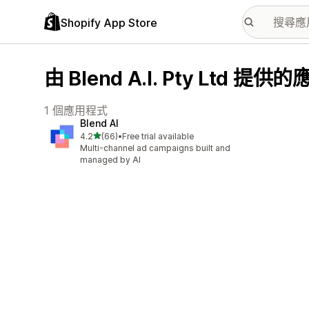
Shopify App Store
由 Blend A.I. Pty Ltd 提
1 個應用程式
Blend AI
滿分 5 顆星
4.2
(66)
•
Free trial available
共有 66 則評價
Multi-channel ad campaigns built and
managed by AI