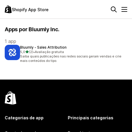
Shopify App Store
Apps por Bluumly Inc.
1 app
Bluumly ‑ Sales Attribution
de 5 estrelas
5,0
(2)
•
Avaliação gratuita
2 avaliações ao todo
Saiba quais publicações nas redes sociais geram vendas e crie
mais conteúdos do tipo.
Categorias de app
Principais categorias