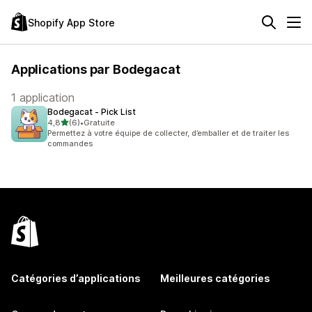
Shopify App Store
Applications par Bodegacat
1 application
Bodegacat ‑ Pick List
étoile(s) sur 5
4,8
(6)
•
Gratuite
6 avis au total
Permettez à votre équipe de collecter, d’emballer et de traiter les
commandes
Catégories d’applications
Meilleures catégories