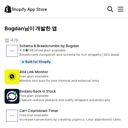
Shopify App Store
Bogdan님이 개발한 앱
앱 4개
Schema & Breadcrumbs by Bogdan
별 5개 중
4.6
(38)
•
Free plan available
총 리뷰 38개
Breadcrumb navigation and schema for rich snippets | SEO boost
Built for Shopify
404 Link Monitor
Free plan available
Monitor and auto fix your internal and external links
Bodanu Back in Stock
Free plan available
Capture restock demand and notify shoppers automatically.
Cart Countdown Timer
Free trial available
Increase conversions by creating urgency. Less abandoned carts