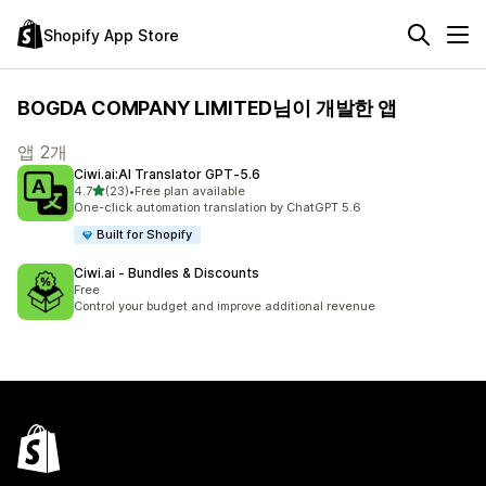
Shopify App Store
BOGDA COMPANY LIMITED님이 개발한 앱
앱 2개
Ciwi.ai:AI Translator GPT‑5.6
별 5개 중
4.7
(23)
•
Free plan available
총 리뷰 23개
One-click automation translation by ChatGPT 5.6
Built for Shopify
Ciwi.ai ‑ Bundles & Discounts
Free
Control your budget and improve additional revenue