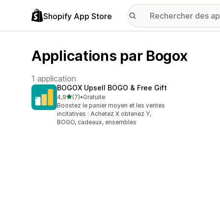
Shopify App Store
Applications par Bogox
1 application
BOGOX Upsell BOGO & Free Gift
étoile(s) sur 5
4,9
(7)
•
Gratuite
7 avis au total
Boostez le panier moyen et les ventes
incitatives : Achetez X obtenez Y,
BOGO, cadeaux, ensembles