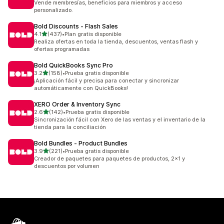
Vende membresías, beneficios para miembros y acceso
personalizado.
Bold Discounts ‑ Flash Sales
de 5 estrellas
4.1
(437)
•
Plan gratis disponible
437 reseñas en total
Realiza ofertas en toda la tienda, descuentos, ventas flash y
ofertas programadas
Bold QuickBooks Sync Pro
de 5 estrellas
3.2
(158)
•
Prueba gratis disponible
158 reseñas en total
¡Aplicación fácil y precisa para conectar y sincronizar
automáticamente con QuickBooks!
XERO Order & Inventory Sync
de 5 estrellas
2.6
(142)
•
Prueba gratis disponible
142 reseñas en total
Sincronización fácil con Xero de las ventas y el inventario de la
tienda para la conciliación
Bold Bundles ‑ Product Bundles
de 5 estrellas
3.9
(221)
•
Prueba gratis disponible
221 reseñas en total
Creador de paquetes para paquetes de productos, 2x1 y
descuentos por volumen