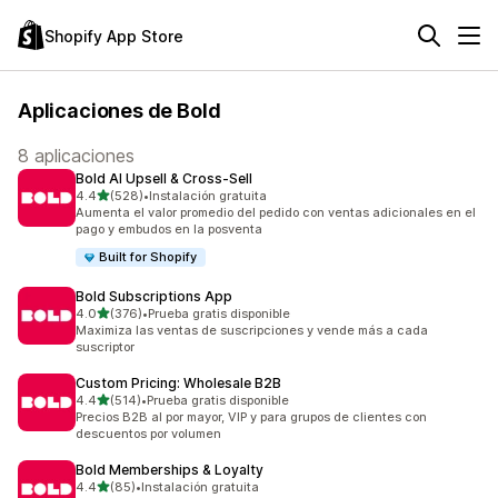
Shopify App Store
Aplicaciones de Bold
8 aplicaciones
Bold AI Upsell & Cross‑Sell
de 5 estrellas
4.4
(528)
•
Instalación gratuita
528 reseñas en total
Aumenta el valor promedio del pedido con ventas adicionales en el
pago y embudos en la posventa
Built for Shopify
Bold Subscriptions App
de 5 estrellas
4.0
(376)
•
Prueba gratis disponible
376 reseñas en total
Maximiza las ventas de suscripciones y vende más a cada
suscriptor
Custom Pricing: Wholesale B2B
de 5 estrellas
4.4
(514)
•
Prueba gratis disponible
514 reseñas en total
Precios B2B al por mayor, VIP y para grupos de clientes con
descuentos por volumen
Bold Memberships & Loyalty
de 5 estrellas
4.4
(85)
•
Instalación gratuita
85 reseñas en total