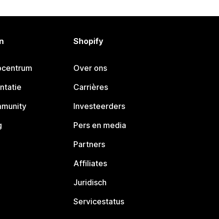
n
Shopify
pcentrum
Over ons
ntatie
Carrières
mmunity
Investeerders
g
Pers en media
Partners
Affiliates
Juridisch
Servicestatus