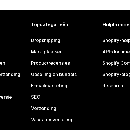
Topcategorieën
Hulpbronne
Dropshipping
Shopify-hel
n
Marktplaatsen
API-docume
pen
Productrecensies
Shopify Co
erzending
Upselling en bundels
Shopify-blo
E-mailmarketing
Research
ersie
SEO
Verzending
Valuta en vertaling