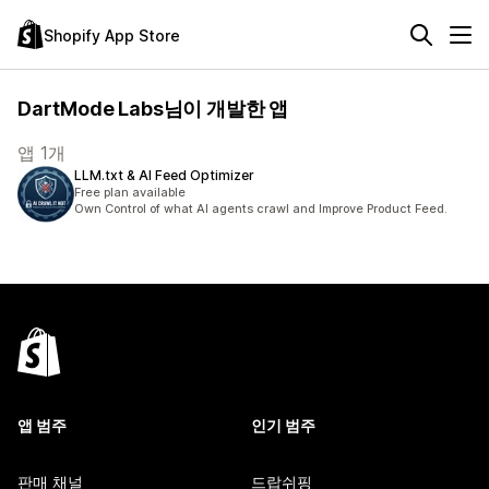
Shopify App Store
DartMode Labs님이 개발한 앱
앱 1개
LLM.txt & AI Feed Optimizer
Free plan available
Own Control of what AI agents crawl and Improve Product Feed.
앱 범주
인기 범주
판매 채널
드랍쉬핑