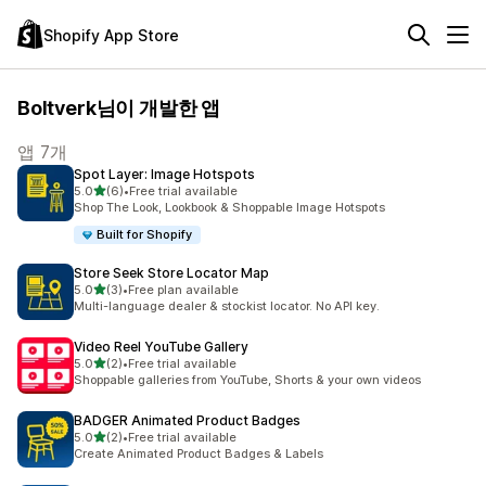
Shopify App Store
Boltverk님이 개발한 앱
앱 7개
Spot Layer: Image Hotspots
별 5개 중
5.0
(6)
•
Free trial available
총 리뷰 6개
Shop The Look, Lookbook & Shoppable Image Hotspots
Built for Shopify
Store Seek Store Locator Map
별 5개 중
5.0
(3)
•
Free plan available
총 리뷰 3개
Multi-language dealer & stockist locator. No API key.
Video Reel YouTube Gallery
별 5개 중
5.0
(2)
•
Free trial available
총 리뷰 2개
Shoppable galleries from YouTube, Shorts & your own videos
BADGER Animated Product Badges
별 5개 중
5.0
(2)
•
Free trial available
총 리뷰 2개
Create Animated Product Badges & Labels