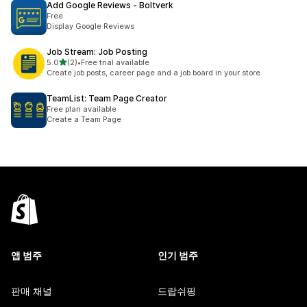
Add Google Reviews ‑ Boltverk
Free
Display Google Reviews
Job Stream: Job Posting
별 5개 중
5.0
(2)
•
Free trial available
총 리뷰 2개
Create job posts, career page and a job board in your store
TeamList: Team Page Creator
Free plan available
Create a Team Page
앱 범주
인기 범주
판매 채널
드랍쉬핑