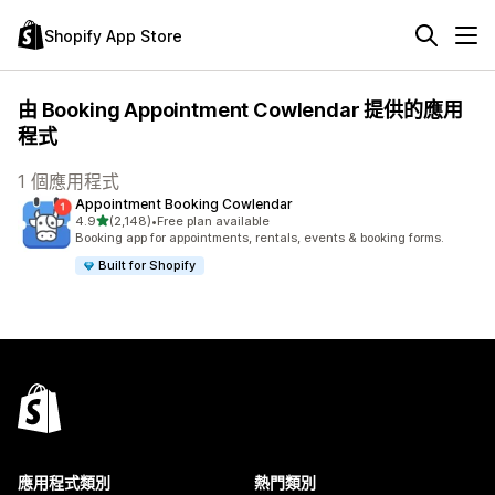
Shopify App Store
由 Booking Appointment Cowlendar 提供的應用
程式
1 個應用程式
Appointment Booking Cowlendar
滿分 5 顆星
4.9
(2,148)
•
Free plan available
共有 2148 則評價
Booking app for appointments, rentals, events & booking forms.
Built for Shopify
應用程式類別
熱門類別