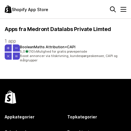
Shopify App Store
Apps fra Medront Datalabs Private Limted
1 app
BooleanMaths Attribution+CAPI
ud af 5 stjerner
5,0
(10)
•
Mulighed for gratis prøveperiode
10 anmeldelser i alt
Boost annoncer via tilskrivning, kundespørgeskemaer, CAPI og
målgrupper
Appkategorier
Topkategorier