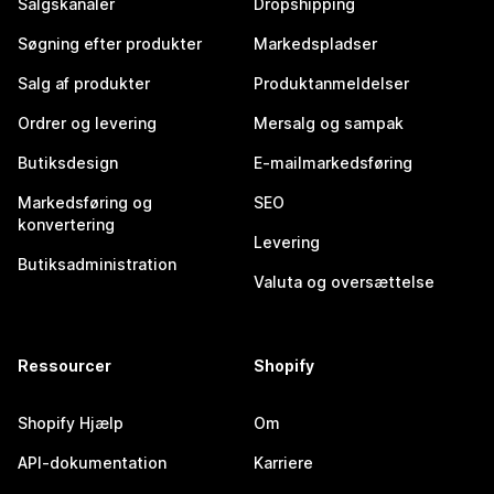
Salgskanaler
Dropshipping
Søgning efter produkter
Markedspladser
Salg af produkter
Produktanmeldelser
Ordrer og levering
Mersalg og sampak
Butiksdesign
E-mailmarkedsføring
Markedsføring og
SEO
konvertering
Levering
Butiksadministration
Valuta og oversættelse
Ressourcer
Shopify
Shopify Hjælp
Om
API-dokumentation
Karriere