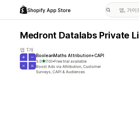
Shopify App Store
Medront Datalabs Privat
앱 1개
BooleanMaths Attribution+CAPI
별 5개 중
5.0
(10)
•
Free trial available
총 리뷰 10개
Boost Ads via Attribution, Customer
Surveys, CAPI & Audiences