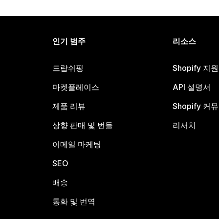
인기 범주
리소스
드랍쉬핑
Shopify 지
마켓플레이스
API 설명서
제품 리뷰
Shopify 커
상향 판매 및 번들
리서치
이메일 마케팅
SEO
배송
통화 및 번역