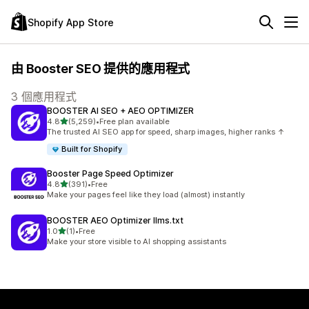
Shopify App Store
由 Booster SEO 提供的應用程式
3 個應用程式
BOOSTER AI SEO + AEO OPTIMIZER
滿分 5 顆星
4.8
(5,259)
•
Free plan available
共有 5259 則評價
The trusted AI SEO app for speed, sharp images, higher ranks ↑
Built for Shopify
Booster Page Speed Optimizer
滿分 5 顆星
4.8
(391)
•
Free
共有 391 則評價
Make your pages feel like they load (almost) instantly
BOOSTER AEO Optimizer llms.txt
滿分 5 顆星
1.0
(1)
•
Free
共有 1 則評價
Make your store visible to AI shopping assistants