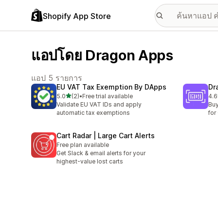
Shopify App Store
แอปโดย Dragon Apps
แอป 5 รายการ
EU VAT Tax Exemption By DApps
Dr
เต็ม 5 ดาว
5.0
(2)
•
Free trial available
4.6
ทั้งหมด 2 รีวิว
ทั้ง
Validate EU VAT IDs and apply
Bu
automatic tax exemptions
for
Cart Radar | Large Cart Alerts
Free plan available
Get Slack & email alerts for your
highest-value lost carts