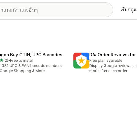
เรียกดู
agon Buy GTIN, UPC Barcodes
DA: Order Reviews for
เต็ม 5 ดาว
(2)
•
Free to install
Free plan available
หมด 2 รีวิว
y GS1 UPC & EAN barcode numbers
Display Google reviews an
 Google Shopping & More
more after each order