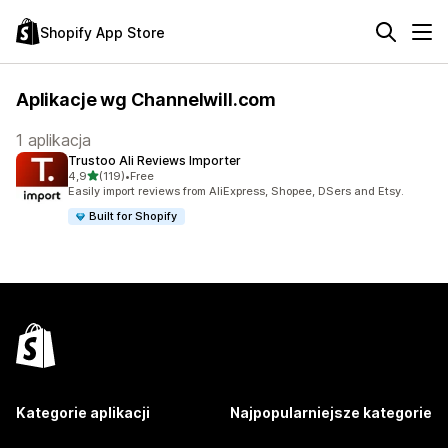
Shopify App Store
Aplikacje wg Channelwill.com
1 aplikacja
Trustoo Ali Reviews Importer
na 5 gwiazdek
4,9
(119)
•
Free
Łączna liczba recenzji: 119
Easily import reviews from AliExpress, Shopee, DSers and Etsy.
Built for Shopify
Kategorie aplikacji
Najpopularniejsze kategorie