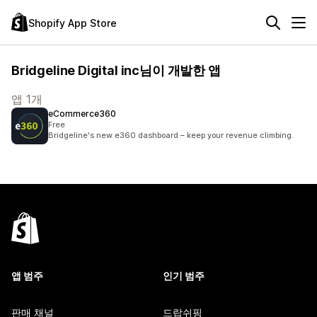
Shopify App Store
Bridgeline Digital inc님이 개발한 앱
앱 1개
eCommerce360
Free
Bridgeline's new e360 dashboard – keep your revenue climbing.
앱 범주
인기 범주
판매 채널
드랍쉬핑