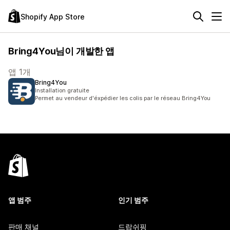
Shopify App Store
Bring4You님이 개발한 앱
앱 1개
Bring4You
Installation gratuite
Permet au vendeur d'éxpédier les colis par le réseau Bring4You
앱 범주
인기 범주
판매 채널
드랍쉬핑